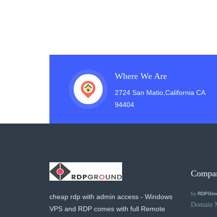
Where We Are
2724 San Matio,California CA
94404
Compa
by
RDPGro
cheap rdp with admin access - Windows
Domain 
VPS and RDP comes with full Remote