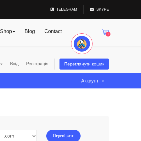
TELEGRAM
SKYPE
Shop
Blog
Contact
0
Вхід
Реєстрація
Переглянути кошик
Аккаунт
Перевірити