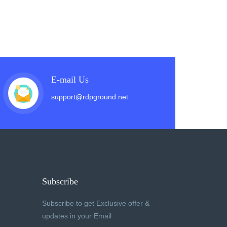
E-mail Us
support@rdpground.net
Subscribe
Subscribe to get Exclusive offer &
updates in your Email