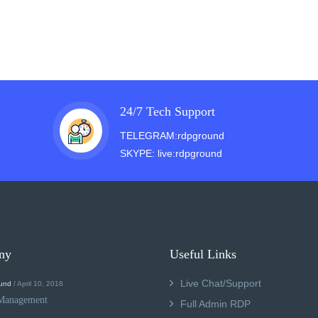
24/7 Tech Support
TELEGRAM:rdpground
SKYPE: live:rdpground
ny
Useful Links
Live Chat/Support
und
/ April 10, 2018
Management
Full Admin RDP