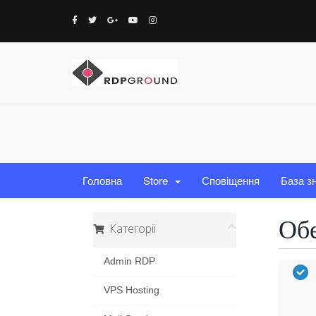
Головна
Store
Сповіщення
База з
Обе
Категорії
Admin RDP
VPS Hosting