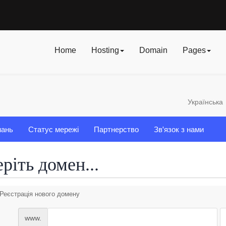
Home
Hosting
Domain
Pages
Українська
нань
Статус мережі
Партнерство
Зв'язок з нами
ріть домен...
Реєстрація нового домену
www.