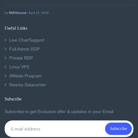
by
RDPGround
/ April 10, 2018
Useful Links
Live Chat/Support
Full Admin RDP
Private RDP
Linux VPS
Affiliate Program
Nearby Datacenter
Subscribe
Subscribe to get Exclusive offer & updates in your Email
Subscribe