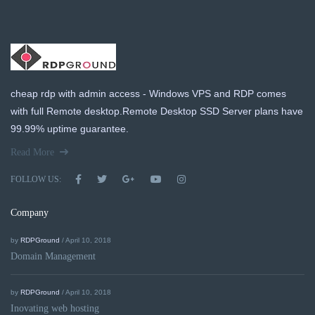
cheap rdp with admin access - Windows VPS and RDP comes
with full Remote desktop.Remote Desktop SSD Server plans have
99.99% uptime guarantee.
Read More
FOLLOW US:
Company
by
RDPGround
/ April 10, 2018
Domain Management
by
RDPGround
/ April 10, 2018
Inovating web hosting