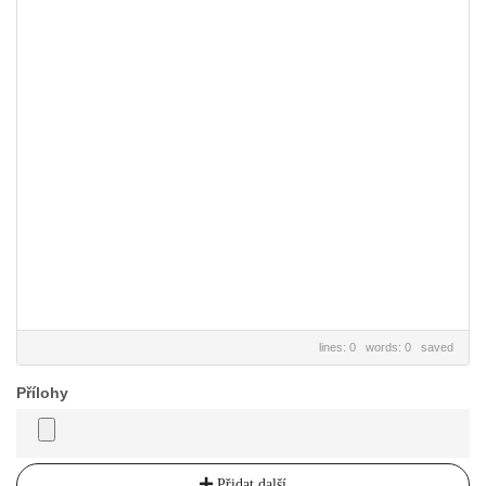
lines: 0 words: 0
saved
Přílohy
Přidat další