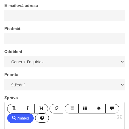
a
E-mailová adresa
t
i
o
n
Předmět
Oddělení
Priorita
Zpráva
Náhled