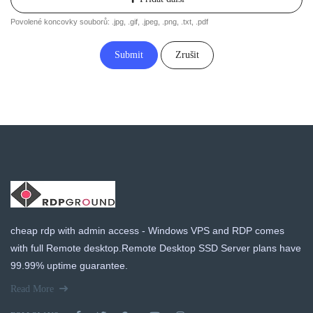
Povolené koncovky souborů: .jpg, .gif, .jpeg, .png, .txt, .pdf
Zrušit
cheap rdp with admin access - Windows VPS and RDP comes
with full Remote desktop.Remote Desktop SSD Server plans have
99.99% uptime guarantee.
Read More