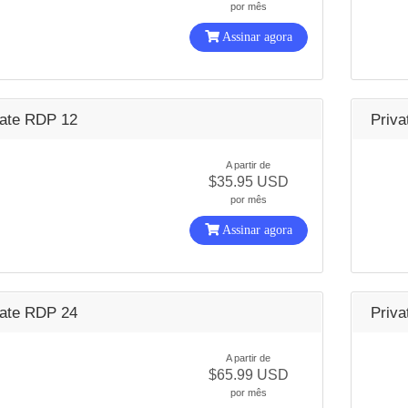
por mês
Assinar agora
vate RDP 12
Priv
A partir de
$35.95 USD
por mês
Assinar agora
vate RDP 24
Priv
A partir de
$65.99 USD
por mês