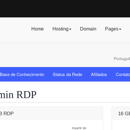
Home
Hosting
Domain
Pages
Portugu
Base de Conhecimento
Status da Rede
Afiliados
Contat
min RDP
B RDP
16 G
A partir de