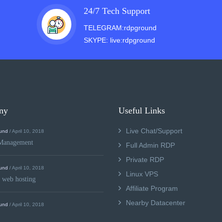
24/7 Tech Support
TELEGRAM:rdpground
SKYPE: live:rdpground
ny
Useful Links
Live Chat/Support
und
/ April 10, 2018
Management
Full Admin RDP
Private RDP
und
/ April 10, 2018
Linux VPS
 web hosting
Affiliate Program
Nearby Datacenter
und
/ April 10, 2018