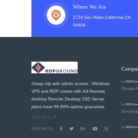
Where We Are
2724 San Matio,California CA
94404
Compa
by
RDPGro
cheap rdp with admin access - Windows
Domain 
VPS and RDP comes with full Remote
desktop.Remote Desktop SSD Server
by
RDPGro
plans have 99.99% uptime guarantee.
Inovating
Read More
by
RDPGro
FOLLOW US: