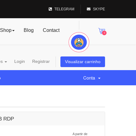
TELEGRAM
SKYPE
Shop
Blog
Contact
0
ês
Login
Registrar
Visualizar carrinho
o
Conta
B RDP
A partir de