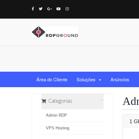
Área do Cliente
Soluções
Anúncios
Ad
Categorias
Admin RDP
1 G
VPS Hosting