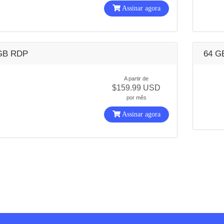
Assinar agora
GB RDP
64 G
A partir de
$159.99 USD
por mês
Assinar agora